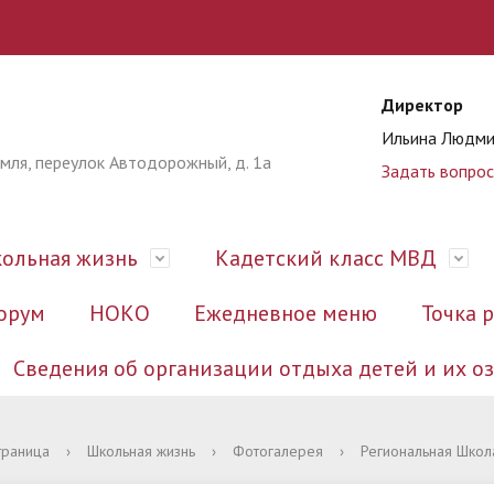
Директор
Ильина Людми
омля, переулок Автодорожный, д. 1а
Задать вопрос
ольная жизнь
Кадетский класс МВД
орум
НОКО
Ежедневное меню
Точка 
Сведения об организации отдыха детей и их 
ация
ивные документы
рвоклассников
ы
 кабинет
к
нты
ивное регулирование
ра и органы управления
Публичный отчёт
Документы для поступающ
Школьная столовая
Всероссийские проверочные
Информация
Образовательные программ
Педагогам
Документы
траница
›
Школьная жизнь
›
Фотогалерея
›
Региональная Школ
работы (ВПР)