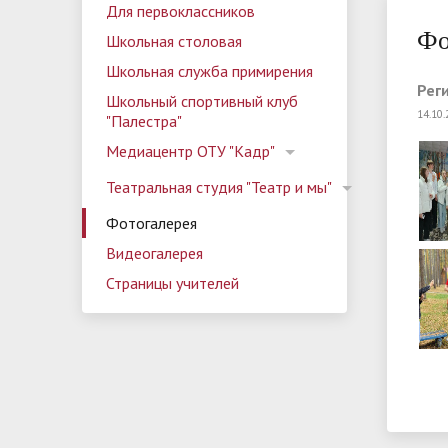
Школьный спортивный клуб
Родителям
Календарный план работы лагеря
Наши д
Медиац
Матери
Детски
Руковод
Для первоклассников
организации
"Палестра"
Основной государственный
Информ
вожатск
Фо
Дополнительная информация
Правил
Обратна
Школьная столовая
экзамен (ОГЭ)
Школьная служба примирения
Контакты
Страницы учителей
Задать
Программа воспитания
Програ
Рег
Школьный спортивный клуб
14.10
Профилактические мероприятия
"Палестра"
Медиацентр ОТУ "Кадр"
Театральная студия "Театр и мы"
Фотогалерея
Видеогалерея
Страницы учителей