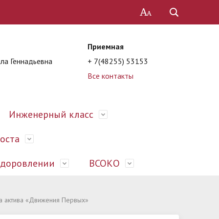
Приемная
ла Геннадьевна
+ 7(48255) 53153
Все контакты
Инженерный класс
роста
оздоровлении
ВСОКО
их
ы
История
Предписания органов,
Школьная служба примирения
Единый государственный экзамен
Педагоги
Обучающимся
Деятельность
а актива «Движения Первых»
осуществляющих государственный
(ЕГЭ)