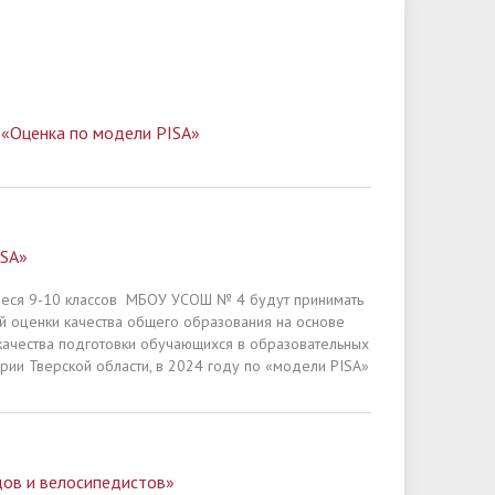
Мероприятия
Фотогалерея
Мероприятия
Услуги, в том числе платные
контроль (надзор) в сфере
ь
Всероссийская олимпиада
ость
Информационная безопасность
Видеогалерея
Доступная среда
образования
школьников
Профессиональное обучение
Другое
 «Оценка по модели PISA»
ISA»
иеся 9-10 классов МБОУ УСОШ № 4 будут принимать
й оценки качества общего образования на основе
ачества подготовки обучающихся в образовательных
рии Тверской области, в 2024 году по «модели PISA»
дов и велосипедистов»