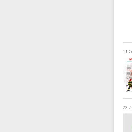
11 С
28 И