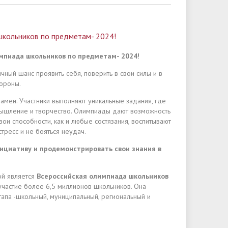
школьников по предметам- 2024!
мпиада школьников по предметам- 2024!
ный шанс проявить себя, поверить в свои силы и в
тороны.
замен. Участники выполняют уникальные задания, где
 мышление и творчество. Олимпиады дают возможность
вои способности, как и любые состязания, воспитывают
тресс и не бояться неудач.
ициативу и продемонстрировать свои знания в
ой является
Всероссийская олимпиада школьников
участие более 6,5 миллионов школьников. Она
апа -школьный, муниципальный, региональный и