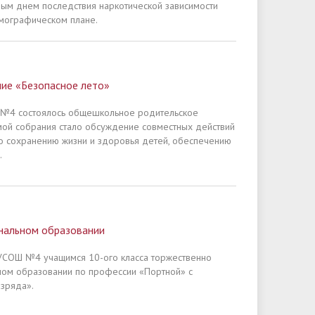
ым днем последствия наркотической зависимости
мографическом плане.
ие «Безопасное лето»
 №4 состоялось общешкольное родительское
емой собрания стало обсуждение совместных действий
о сохранению жизни и здоровья детей, обеспечению
.
нальном образовании
УСОШ №4 учащимся 10-ого класса торжественно
ном образовании по профессии «Портной» с
зряда».