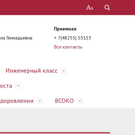
Приемная
ла Геннадьевна
+ 7(48255) 53153
Все контакты
Инженерный класс
роста
оздоровлении
ВСОКО
их
ы
История
Предписания органов,
Школьная служба примирения
Единый государственный экзамен
Педагоги
Обучающимся
Деятельность
осуществляющих государственный
(ЕГЭ)