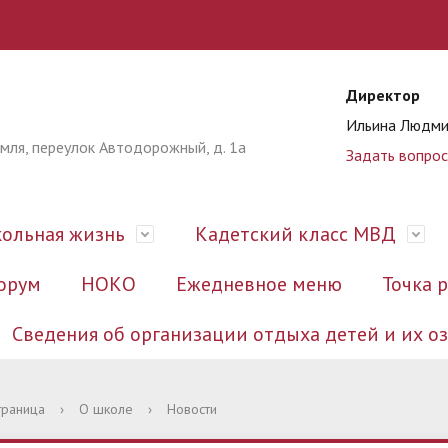
Директор
Ильина Людми
омля, переулок Автодорожный, д. 1а
Задать вопрос
ольная жизнь
Кадетский класс МВД
орум
НОКО
Ежедневное меню
Точка 
Сведения об организации отдыха детей и их 
ация
ивные документы
рвоклассников
ы
 кабинет
к
нты
ивное регулирование
ра и органы управления
Публичный отчёт
Документы для поступающ
Школьная столовая
Всероссийские проверочные
Информация
Образовательные программ
Педагогам
Документы
траница
›
О школе
›
Новости
работы (ВПР)