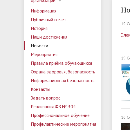
Школьный спортивный клуб
Родителям
Календарный план работы лагеря
Наши д
Медиац
Матери
Детски
Руковод
организации
организации
"Палестра"
Основной государственный
Информ
вожатск
Но
Информация
Дополнительная информация
Правил
Обратна
экзамен (ОГЭ)
Публичный отчёт
Контакты
Страницы учителей
Задать
19 С
Программа воспитания
Програ
История
Профилактические мероприятия
Эле
Наши достижения
Новости
Мероприятия
19 С
Правила приёма обучающихся
Охрана здоровья, безопасность
Информационная безопасность
Контакты
Задать вопрос
Реализация ФЗ № 304
Профессиональное обучение
16 С
Профилактические мероприятия