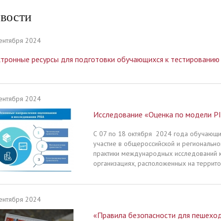
остижения
ентр ОТУ "Кадр"
ально-техническая база
е безопасные сайты
ство. Педагогический и
Новости
Театральная студия "Театр
Режим занятий
Материально-техническое
ация
ий состав
и мы"
Поступающим в 10 класс
обеспечение и оснащенност
вости
а приёма обучающихся
я связь
Охрана здоровья, безопасн
 вопрос
Реализация ФЗ № 304
ентября 2024
мма развития
Наставничество
ктронные ресурсы для подготовки обучающихся к тестированию
ентября 2024
Исследование «Оценка по модели P
С 07 по 18 октября 2024 года обучающ
участие в общероссийской и регионально
практики международных исследований к
организациях, расположенных на террито
ентября 2024
«Правила безопасности для пешехо