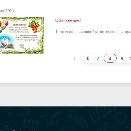
ая 2024
Объявление!
Торжественная линейка, посвященная пра
‹
6
7
8
9