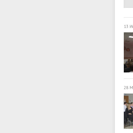
13 И
28 М