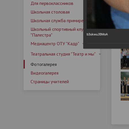
Школьный спортивный клуб
Родителям
Календарный план работы лагеря
Наши д
Медиац
Матери
Детски
Руковод
Для первоклассников
организации
"Палестра"
Основной государственный
Информ
вожатск
Фо
Дополнительная информация
Правил
Обратна
Школьная столовая
экзамен (ОГЭ)
Школьная служба примирения
Контакты
Страницы учителей
Задать
Программа воспитания
Програ
Мер
Школьный спортивный клуб
01.12
Профилактические мероприятия
"Палестра"
b3ukwuJBMoA
Медиацентр ОТУ "Кадр"
Театральная студия "Театр и мы"
Фотогалерея
Видеогалерея
Страницы учителей