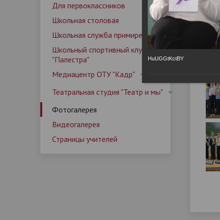
Школьный спортивный клуб
Родителям
Календарный план работы лагеря
Наши д
Медиац
Матери
Детски
Руковод
Для первоклассников
организации
"Палестра"
Основной государственный
Информ
вожатск
Фо
Дополнительная информация
Правил
Обратна
Школьная столовая
экзамен (ОГЭ)
Школьная служба примирения
Контакты
Страницы учителей
Задать
Программа воспитания
Програ
Мер
Школьный спортивный клуб
01.12
Профилактические мероприятия
"Палестра"
HuUGGtKctBY
Медиацентр ОТУ "Кадр"
Театральная студия "Театр и мы"
Фотогалерея
Видеогалерея
Страницы учителей