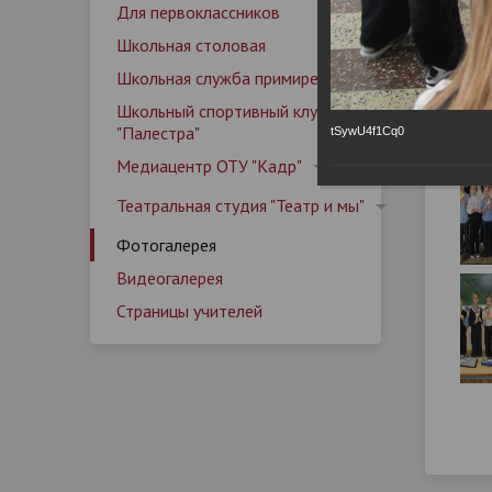
Школьный спортивный клуб
Родителям
Календарный план работы лагеря
Наши д
Медиац
Матери
Детски
Руковод
Для первоклассников
организации
"Палестра"
Основной государственный
Информ
вожатск
Фо
Дополнительная информация
Правил
Обратна
Школьная столовая
экзамен (ОГЭ)
Школьная служба примирения
Контакты
Страницы учителей
Задать
Программа воспитания
Програ
Мер
Школьный спортивный клуб
01.12
Профилактические мероприятия
"Палестра"
tSywU4f1Cq0
Медиацентр ОТУ "Кадр"
Театральная студия "Театр и мы"
Фотогалерея
Видеогалерея
Страницы учителей